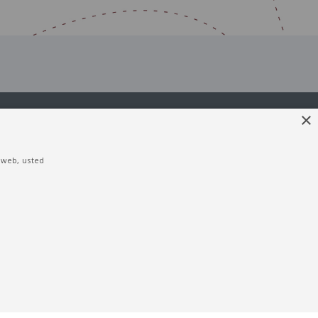
×
o web, usted
eva)