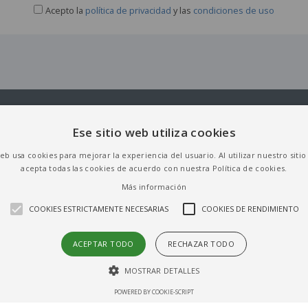
Acepto la
política de privacidad
y las
condiciones de uso
Síguenos:
Ese sitio web utiliza cookies
web usa cookies para mejorar la experiencia del usuario. Al utilizar nuestro siti
(abre en ventana nueva)
(abre en ventana nueva)
(abre en ventana nueva)
(abre en ventana nueva)
(abre en ventana nueva)
(abre en ventana nu
acepta todas las cookies de acuerdo con nuestra Política de cookies.
Más información
COOKIES ESTRICTAMENTE NECESARIAS
COOKIES DE RENDIMIENTO
ACEPTAR TODO
RECHAZAR TODO
MOSTRAR DETALLES
POWERED BY COOKIE-SCRIPT